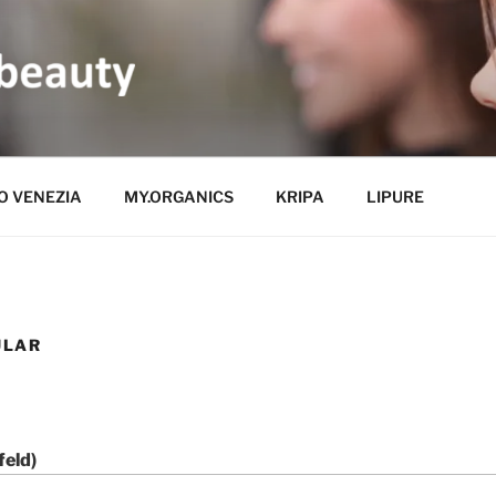
DLYBEAUTY
O VENEZIA
MY.ORGANICS
KRIPA
LIPURE
ULAR
feld)